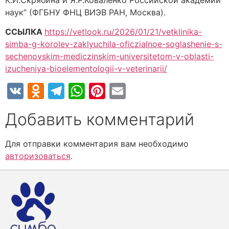
наук” (ФГБНУ ФНЦ ВИЭВ РАН, Москва).
ССЫЛКА
https://vetlook.ru/2026/01/21/vetklinika-
simba-g-korolev-zaklyuchila-oficzialnoe-soglashenie-s-
sechenovskim-mediczinskim-universitetom-v-oblasti-
izucheniya-bioelementologii-v-veterinarii/
VK
Odnoklassniki
Telegram
WhatsApp
Pinterest
Email
Добавить комментарий
Для отправки комментария вам необходимо
авторизоваться
.