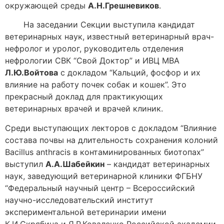
окружающей среды
А.Н.Грешневиков
.
На заседании Секции выступила кандидат
ветеринарных наук, известный ветеринарный врач-
нефролог и уролог, руководитель отделения
нефрологии СВК “Свой Доктор” и ИВЦ МВА
Л.Ю.Войтова
с докладом “Кальций, фосфор и их
влияние на работу почек собак и кошек”. Это
прекрасный доклад для практикующих
ветеринарных врачей и врачей клиник.
Среди выступающих лекторов с докладом “Влияние
состава почвы на длительность сохранения колоний
Bacillus anthracis в контаминированных биотопах”
выступил
А.А.Шабейкин
– кандидат ветеринарных
наук, заведующий ветеринарной клиники ФГБНУ
“Федеральный научный центр – Всероссийский
научно-исследовательский институт
экспериментальной ветеринарии имени
К.И.Скрябина и Я.Р.Коваленко Российской академии